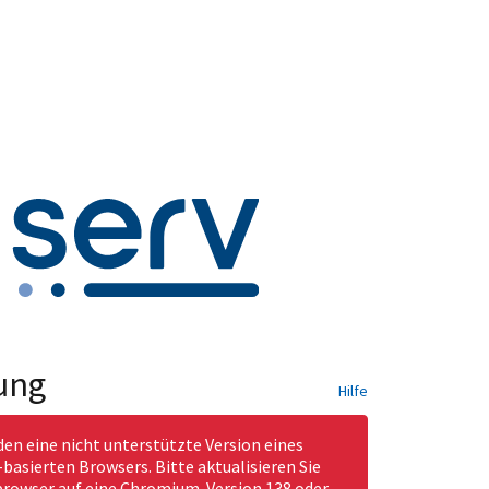
ung
Hilfe
den eine nicht unterstützte Version eines
asierten Browsers. Bitte aktualisieren Sie
rowser auf eine Chromium-Version 138 oder